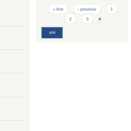
Pages
« first
‹ previous
1
2
3
4
अन्य